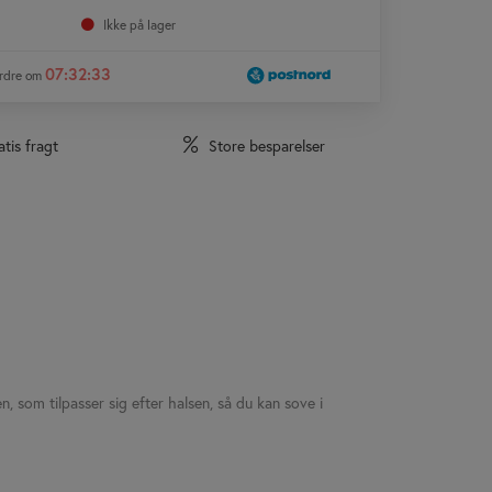
nedsatte
Ikke på lager
priser
er
07:32:31
ordre om
eksklusivt
for
abonnenter.
tis fragt
Store besparelser
Bliv
abonnent
og
få
adgang
til
denne
pris
samt
gratis
fragt.
 som tilpasser sig efter halsen, så du kan sove i
Abonnement
koster
119