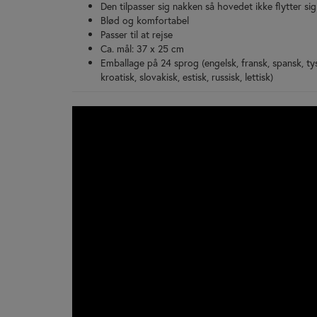
Den tilpasser sig nakken så hovedet ikke flytter si
Blød og komfortabel
Passer til at rejse
Ca. mål: 37 x 25 cm
Emballage på 24 sprog (engelsk, fransk, spansk, tysk,
kroatisk, slovakisk, estisk, russisk, lettisk)