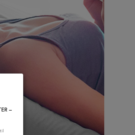
ER –
til