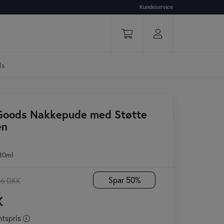
Kundeservice
ls
Goods Nakkepude med Støtte
en
30ml
Spar 50%
46 DKK
K
Dealsams
tspris