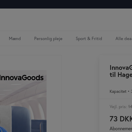
Mænd
Personlig pleje
Sport & Fritid
Alle dea
Innova
til Hag
Kapacitet • 
Vejl. pris:
1
73 DK
Abonnemen