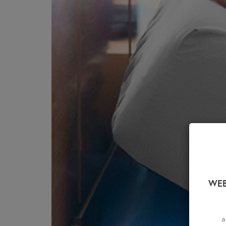
WEB
a